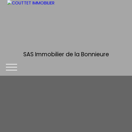
SAS Immobilier de la Bonnieure
ACCUEIL
ACHETER
ESTIMER
VENDRE
ALERTE MA
Être rappelé