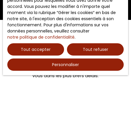
personnelles pour lesquelles vous avez donné votre
accord. Vous pouvez les modifier à n'importe quel
moment via la rubrique ″Gérer les cookies″ en bas de
notre site, à l'exception des cookies essentiels à son
fonctionnement. Pour plus d'informations sur vos
données personnelles, veuillez consulter
notre politique de confidentialité
.
Vous souhaitez prendre un
Tout accepter
Tout refuser
rendez-vous ?
Personnaliser
Merci de remplir le formulaire, nous reviendrons vers
vous dans les plus brefs délais.
Prénom
Nom
Email