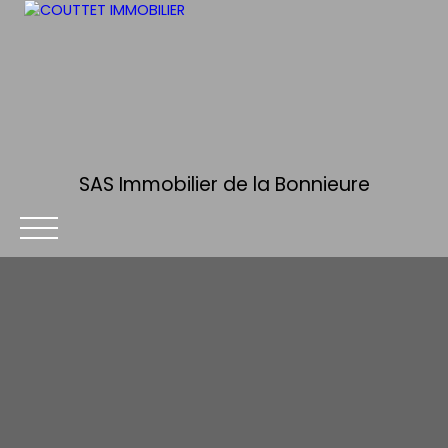
SAS Immobilier de la Bonnieure
ACCUEIL
ACHETER
ESTIMER
VENDRE
ALERTE MA
Être rappelé