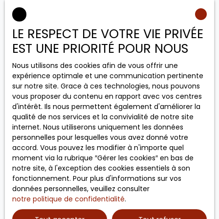
Surface min (m²)
J'accepte le traitement de mes données
LE RESPECT DE VOTRE VIE PRIVÉE
personnelles conformément au RGPD. Si vous ne
EST UNE PRIORITÉ POUR NOUS
souhaitez pas faire l'objet de prospection
commerciale par voie téléphonique, vous pouvez
Nous utilisons des cookies afin de vous offrir une
vous inscrire gratuitement sur la liste d'opposition
expérience optimale et une communication pertinente
au démarchage téléphonique, prévu par l'article
sur notre site. Grace à ces technologies, nous pouvons
L223-1 du code de la consommation, sur le site
vous proposer du contenu en rapport avec vos centres
Internet www.bloctel.gouv.fr ou par courrier
d'intérêt. Ils nous permettent également d'améliorer la
adressé à :
qualité de nos services et la convivialité de notre site
internet. Nous utiliserons uniquement les données
Société Worldline, Service Bloctel, CS 61311, 41013
personnelles pour lesquelles vous avez donné votre
BLOIS CEDEX.
accord. Vous pouvez les modifier à n'importe quel
moment via la rubrique ″Gérer les cookies″ en bas de
Pour en savoir plus sur le traitement de vos
notre site, à l'exception des cookies essentiels à son
données personnelles, veuillez consulter notre
fonctionnement. Pour plus d'informations sur vos
politique de confidentialité
.
données personnelles, veuillez consulter
notre politique de confidentialité
.
Recevoir des annonces