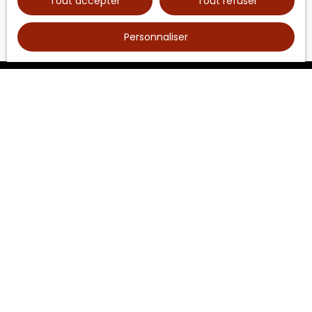
Tout accepter
Tout refuser
Personnaliser
JE RECHERCHE UN BIEN
Vente maison Chasseneuil-sur-Bonnieure (16260)
Vente maison Terres-de-Haute-Charente (16270)
Vente maison Massignac (16310)
Vente maison La Rochefoucauld-en-Angoumois (16110)
Vente maison Saint-Claud (16450)
Vente maison Saint-Laurent-de-Céris (16450)