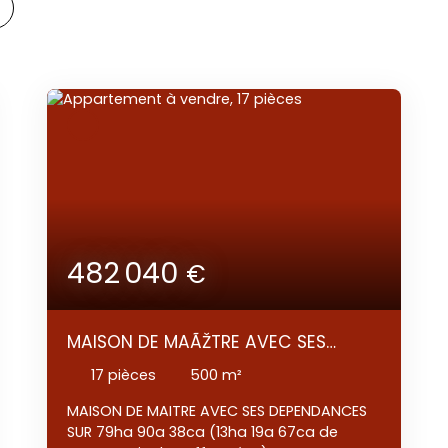
482 040
€
MAISON DE MAÃŽTRE AVEC SES
DÉPENDANCES SUR 30HA 95a 85ca
17
pièces
500
m²
MAISON DE MAITRE AVEC SES DEPENDANCES
SUR 79ha 90a 38ca (13ha 19a 67ca de