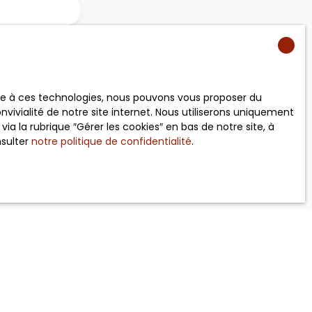
 RGPD. Si vous
éphonique, vous
age
e site Internet
ace à ces technologies, nous pouvons vous proposer du
vivialité de notre site internet. Nous utiliserons uniquement
 la rubrique ″Gérer les cookies″ en bas de notre site, à
nsulter
notre politique de confidentialité
.
ez consulter