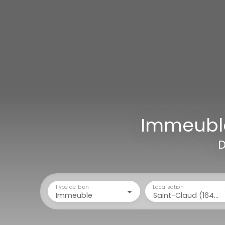
Immeuble
D
Type de bien
Localisation
Immeuble
Saint-Claud (16450)