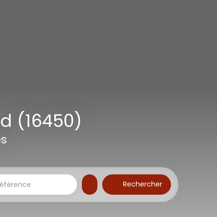
d (16450)
es
Rechercher
éférence