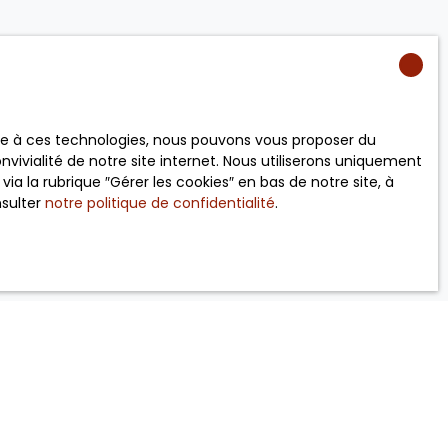
 RGPD. Si vous
éphonique, vous
age
e site Internet
ace à ces technologies, nous pouvons vous proposer du
vivialité de notre site internet. Nous utiliserons uniquement
 la rubrique ″Gérer les cookies″ en bas de notre site, à
nsulter
notre politique de confidentialité
.
ez consulter