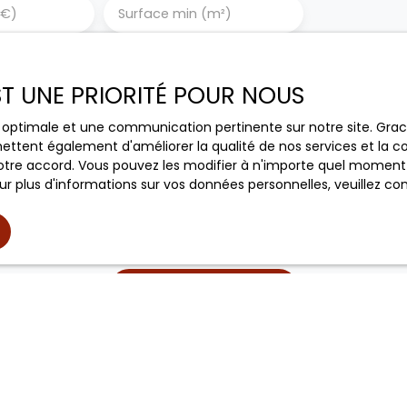
(€)
Surface min (m²)
le traitement de mes données personnelles conformément au
ez pas faire l'objet de prospection commerciale par voie tél
EST UNE PRIORITÉ POUR NOUS
s inscrire gratuitement sur la liste d'opposition au démarch
e, prévu par l'article L223-1 du code de la consommation, sur l
ce optimale et une communication pertinente sur notre site. Gr
l.gouv.fr ou par courrier adressé à :
ettent également d'améliorer la qualité de nos services et la con
tre accord. Vous pouvez les modifier à n'importe quel moment via
ldline, Service Bloctel, CS 61311, 41013 BLOIS CEDEX.
r plus d'informations sur vos données personnelles, veuillez co
oir plus sur le traitement de vos données personnelles, veuill
ique de confidentialité
.
Recevoir des annonces