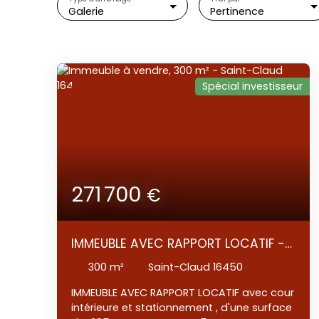
Galerie
Pertinence
Spécial investisseur
271 700
€
IMMEUBLE AVEC RAPPORT LOCATIF -
TERRAIN ET STATIONNEMENT -
300
m²
Saint-Claud 16450
DEPENDANCE NON ATTENANTE A
IMMEUBLE AVEC RAPPORT LOCATIF avec cour
RENOVER
intérieure et stationnement , d'une surface