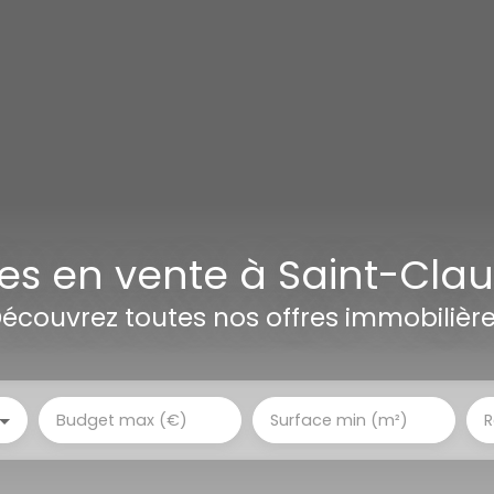
s en vente à Saint-Clau
écouvrez toutes nos offres immobilièr
Budget max (€)
Surface min (m²)
R