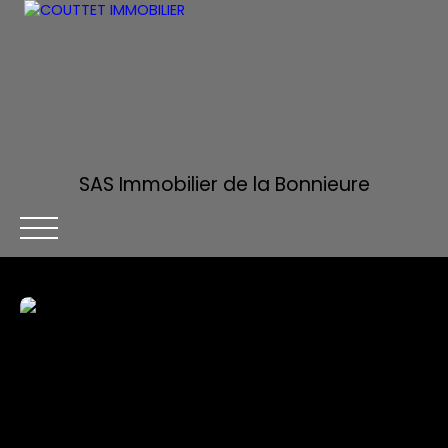
SAS Immobilier de la Bonnieure
ACCUEIL
ACHETER
ESTIMER
VENDRE
ALERTE MA
Être rappelé