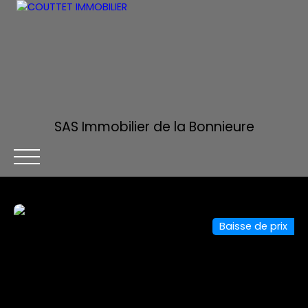
SAS Immobilier de la Bonnieure
Baisse de prix
ACCUEIL
ACHETER
ESTIMER
VENDRE
ALERTE MA
Être rappelé