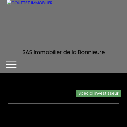
SAS Immobilier de la Bonnieure
Spécial investisseur
ACCUEIL
ACHETER
ESTIMER
VENDRE
ALERTE MA
Être rappelé