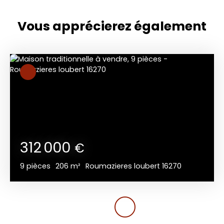
Vous apprécierez
également
312 000
€
9
pièces
206
m²
Roumazieres loubert 16270