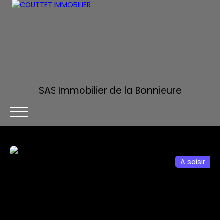
SAS Immobilier de la Bonnieure
A saisir
ACCUEIL
ACHETER
ESTIMER
VENDRE
ALERTE MA
Être rappelé